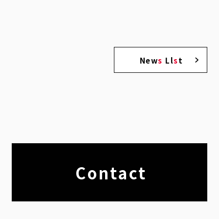
New
s
Ll
s
t
Contact